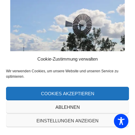
Cookie-Zustimmung verwalten
Wir verwenden Cookies, um unsere Website und unseren Service zu
optimieren.
Dieses Windrad erinnert mich an die alten Westernfilme.
MURMELN DES TEUFELS!
COOKIES AKZEPTIEREN
Auf dem Weg nach Alice Springs kamen wir auch an
ABLEHNEN
den Devil’s Marbles (Karlu Karlu) vorbei. Dies ist eine
EINSTELLUNGEN ANZEIGEN
heilige Stätte der Aborigines, die über tausend
Granitfelsen umfasst.