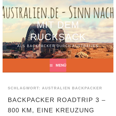
Springe
zum
Inhalt
MIT DEM
RUCKSACK
ALS BACKPACKER DURCH AUSTRALIEN
MENÜ
SCHLAGWORT:
AUSTRALIEN BACKPACKER
BACKPACKER ROADTRIP 3 –
800 KM, EINE KREUZUNG