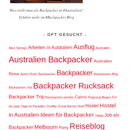
Was treibt man als Backpacker in #Australien?
Erfahre mehr im #Backpacker Blog
OFT GESUCHT
Ausflug
Arbeiten in Australien
Alice Springs
Australien
Australien Backpacker
Australien
Backpacker
Reise
Ayers Rock
Backbacker
Backpacker Blog
Backpacker Rucksack
Backpacker Job
Backpacker Trip
Cairns
Backpacker werden
Flugzeug fliegen
Für
Hostel
Hostel
ein paar Tage im Paradies
Graffity
Great Barrier Reef
in Australien
Ideen für Backpacker
Job als
Jetlag
Reiseblog
Melbourn
Backpacker
Party