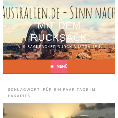
Springe
zum
Inhalt
MIT DEM
RUCKSACK
ALS BACKPACKER DURCH AUSTRALIEN
MENÜ
SCHLAGWORT:
FÜR EIN PAAR TAGE IM
PARADIES