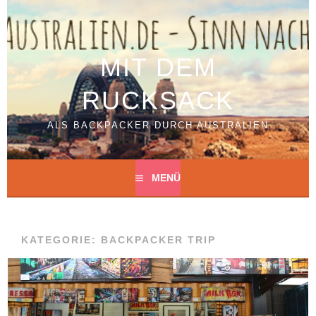
Springe
zum
Inhalt
MIT DEM
RUCKSACK
ALS BACKPACKER DURCH AUSTRALIEN
MENÜ
KATEGORIE:
BACKPACKER TRIP